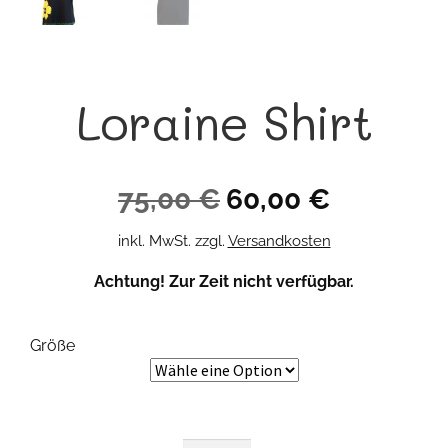
Loraine Shirt
Ursprünglicher
Aktueller
75,00
€
60,00
€
Preis
Preis
inkl. MwSt.
zzgl.
Versandkosten
war:
ist:
Achtung! Zur Zeit nicht verfügbar.
75,00 €
60,00 €.
Größe