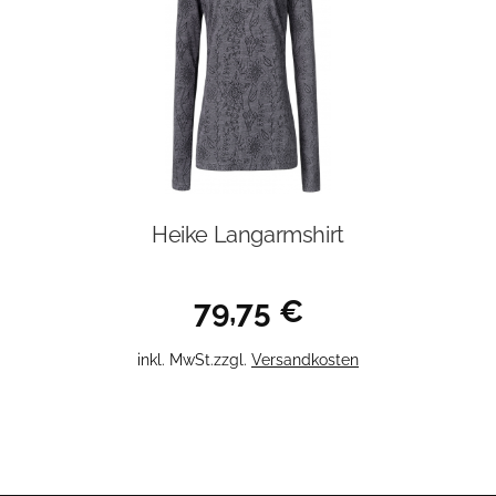
Die
Optionen
können
auf
der
Produktseite
gewählt
werden
Heike Langarmshirt
79,75
€
Dieses
inkl. MwSt.
zzgl.
Versandkosten
Produkt
weist
mehrere
Varianten