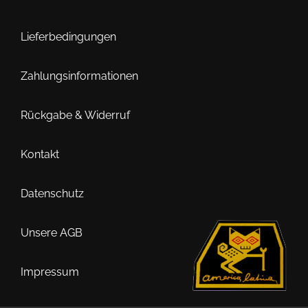
auf.
Die
Optionen
Lieferbedingungen
können
auf
Zahlungsinformationen
der
Produktseite
Rückgabe & Widerruf
gewählt
werden
Kontakt
Datenschutz
Unsere AGB
Impressum