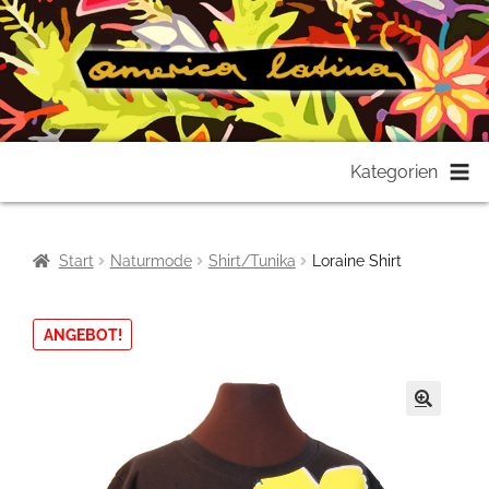
Zur
Zum
Kategorien
Navigation
Inhalt
springen
springen
Start
Naturmode
Shirt/Tunika
Loraine Shirt
ANGEBOT!
🔍