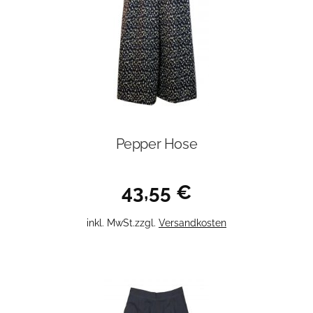
der
Produktseite
gewählt
werden
Pepper Hose
43,55
€
Dieses
inkl. MwSt.
zzgl.
Versandkosten
Produkt
weist
mehrere
Varianten
auf.