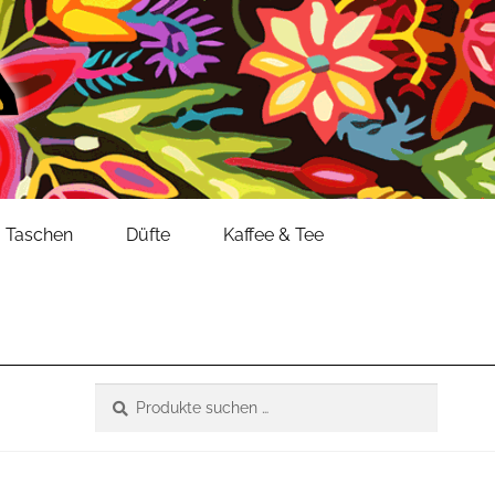
Taschen
Düfte
Kaffee & Tee
Suche
Suchen
nach: