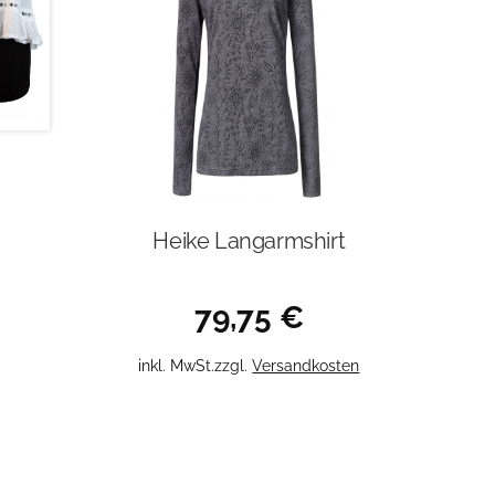
Heike Langarmshirt
79,75
€
Dieses
inkl. MwSt.
zzgl.
Versandkosten
Produkt
weist
mehrere
Varianten