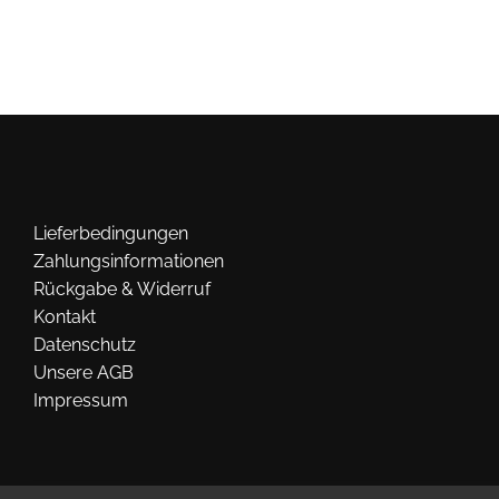
auf.
Die
Optionen
können
auf
der
Produktseite
gewählt
werden
Lieferbedingungen
Zahlungsinformationen
Rückgabe & Widerruf
Kontakt
Datenschutz
Unsere AGB
Impressum