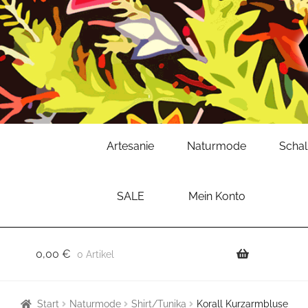
Zur
Zum
Artesanie
Naturmode
Scha
Navigation
Inhalt
springen
springen
SALE
Mein Konto
0,00
€
0 Artikel
Start
Naturmode
Shirt/Tunika
Korall Kurzarmbluse