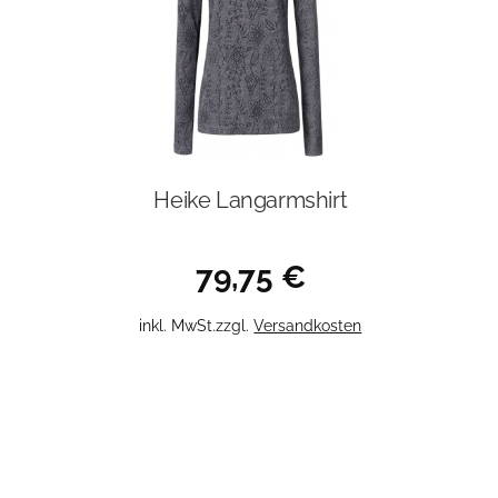
Heike Langarmshirt
79,75
€
Dieses
inkl. MwSt.
zzgl.
Versandkosten
Produkt
weist
mehrere
Varianten
auf.
Die