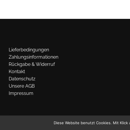
Optionen
können
auf
der
Produktseite
gewählt
werden
Lieferbedingungen
Zahlungsinformationen
Rückgabe & Widerruf
Kontakt
Datenschutz
Unsere AGB
Impressum
Diese Website benutzt Cookies. Mit Klick 