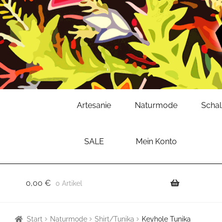
Zur
Zum
Artesanie
Naturmode
Scha
Navigation
Inhalt
springen
springen
SALE
Mein Konto
0,00
€
0 Artikel
Start
Naturmode
Shirt/Tunika
Keyhole Tunika