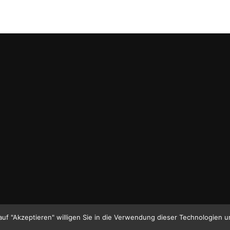
Optionen
können
auf
der
Produktseite
gewählt
werden
auf "Akzeptieren" willigen Sie in die Verwendung dieser Technologien u