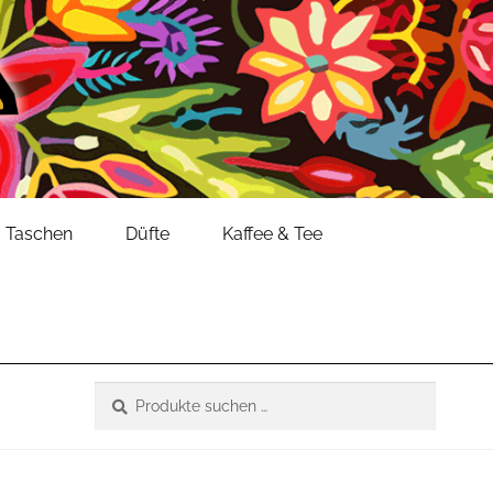
Taschen
Düfte
Kaffee & Tee
Suche
Suchen
nach: