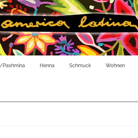
l/Pashmina
Henna
Schmuck
Wohnen