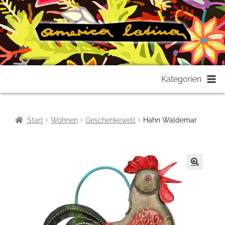
Zur
Zum
Kategorien
Navigation
Inhalt
springen
springen
Start
Wohnen
Geschenkewelt
Hahn Waldemar
🔍