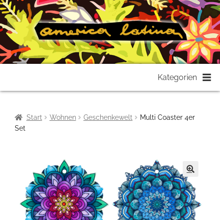
Zur
Zum
Kategorien
Navigation
Inhalt
springen
springen
Start
Wohnen
Geschenkewelt
Multi Coaster 4er
Set
🔍