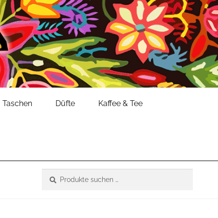
Taschen
Düfte
Kaffee & Tee
Suche
Suchen
nach: