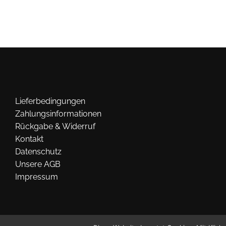
Die
Optionen
können
auf
der
Produktseite
gewählt
werden
Lieferbedingungen
Zahlungsinformationen
Rückgabe & Widerruf
Kontakt
Datenschutz
Unsere AGB
Impressum