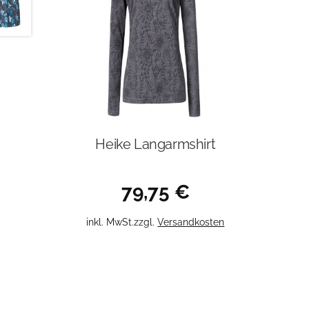
Heike Langarmshirt
79,75
€
Dieses
inkl. MwSt.
zzgl.
Versandkosten
Produkt
weist
mehrere
Varianten
auf.