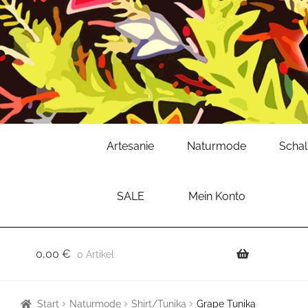
Zur
Zum
Artesanie
Naturmode
Scha
Navigation
Inhalt
springen
springen
SALE
Mein Konto
0,00
€
0 Artikel
Start
Naturmode
Shirt/Tunika
Grape Tunika