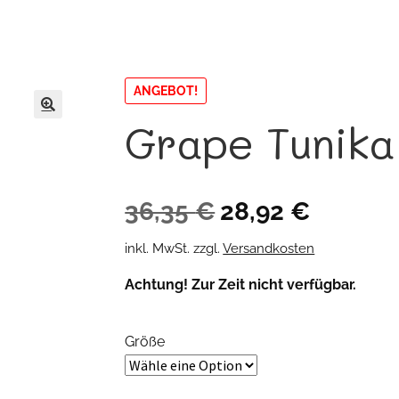
ANGEBOT!
Grape Tunika
🔍
Ursprünglicher
Aktueller
36,35
€
28,92
€
Preis
Preis
inkl. MwSt.
zzgl.
Versandkosten
war:
ist:
Achtung! Zur Zeit nicht verfügbar.
36,35 €
28,92 €.
Größe