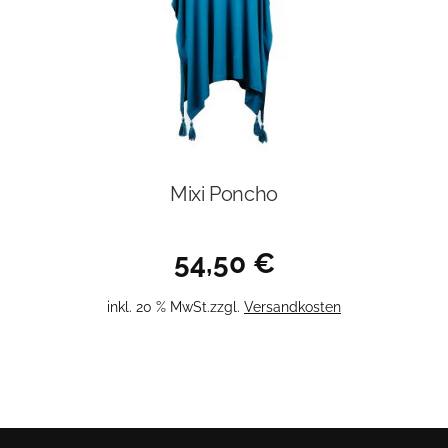
der
Produktseite
gewählt
werden
Mixi Poncho
54,50
€
inkl. 20 % MwSt.
zzgl.
Versandkosten