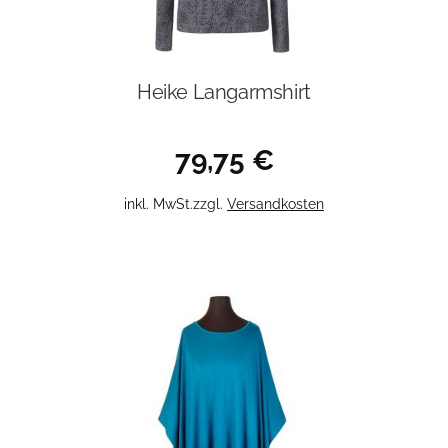
Produktseite
gewählt
werden
Heike Langarmshirt
79,75
€
Dieses
inkl. MwSt.
zzgl.
Versandkosten
Produkt
weist
mehrere
Varianten
auf.
Die
Optionen
können
auf