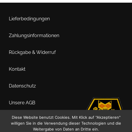
Die
Optionen
können
Lieferbedingungen
auf
der
Zahlungsinformationen
Produktseite
gewählt
Rückgabe & Widerruf
werden
Kontakt
Datenschutz
Unsere AGB
Diese Website benutzt Cookies. Mit Klick auf "Akzeptieren"
Impressum
willigen Sie in die Verwendung dieser Technologien und die
Weitergabe von Daten an Dritte ein.