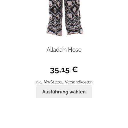
gewählt
werden
Alladain Hose
35,15
€
inkl. MwSt.
zzgl.
Versandkosten
Dieses
Ausführung wählen
Produkt
weist
mehrere
Varianten
auf.