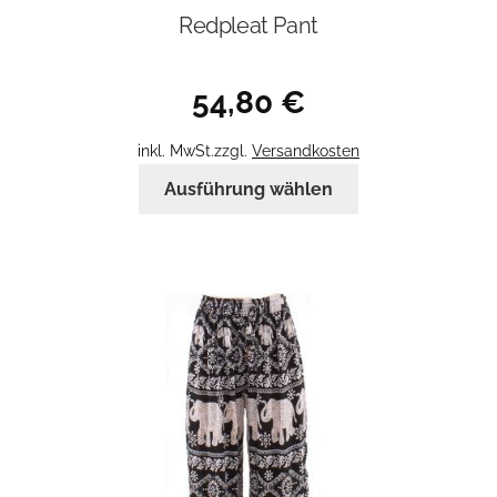
Redpleat Pant
54,80
€
inkl. MwSt.
zzgl.
Versandkosten
Dieses
Ausführung wählen
Produkt
weist
mehrere
Varianten
auf.
Die
Optionen
können
auf
der
Produktseite