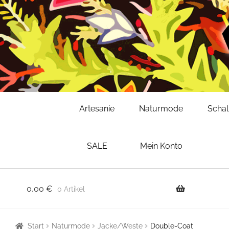
Zur
Zum
Artesanie
Naturmode
Scha
Navigation
Inhalt
springen
springen
SALE
Mein Konto
0,00
€
0 Artikel
Start
Naturmode
Jacke/Weste
Double-Coat