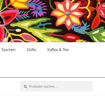
Taschen
Düfte
Kaffee & Tee
Suche
Suchen
nach: