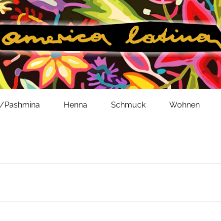
l/Pashmina
Henna
Schmuck
Wohnen