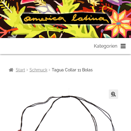
Zur
Zum
Kategorien
Navigation
Inhalt
springen
springen
Start
Schmuck
Tagua Collar 11 Bolas
🔍