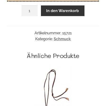
Tagua
In den Warenkorb
Collar
11
Bolas
Menge
Artikelnummer:
15721
Kategorie:
Schmuck
Ähnliche Produkte