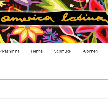
l/Pashmina
Henna
Schmuck
Wohnen