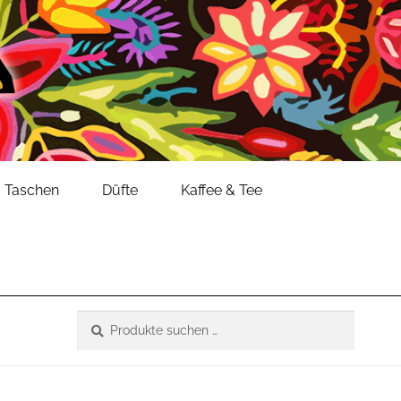
Taschen
Düfte
Kaffee & Tee
Suche
Suchen
nach: