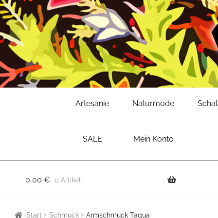
Zur
Zum
Artesanie
Naturmode
Scha
Navigation
Inhalt
springen
springen
SALE
Mein Konto
0,00
€
0 Artikel
Start
Schmuck
Armschmuck Tagua