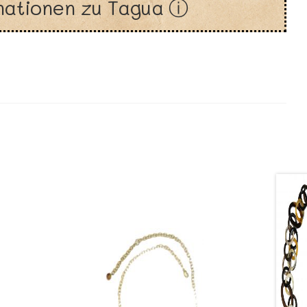
mationen zu Tagua ⓘ