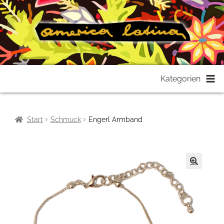
Zur
Zum
Kategorien
Navigation
Inhalt
springen
springen
Start
Schmuck
Engerl Armband
🔍