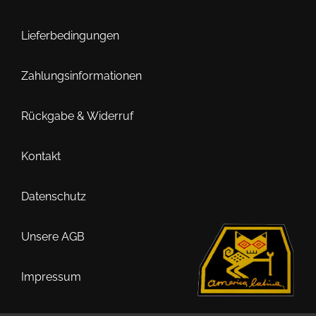
Die
Optionen
Lieferbedingungen
können
auf
Zahlungsinformationen
der
Produktseite
Rückgabe & Widerruf
gewählt
werden
Kontakt
Datenschutz
Unsere AGB
Impressum