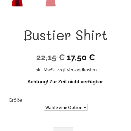
Bustier Shirt
Ursprünglicher
Aktueller
22,15
€
17,50
€
Preis
Preis
inkl. MwSt.
zzgl.
Versandkosten
war:
ist:
Achtung! Zur Zeit nicht verfügbar.
22,15 €
17,50 €.
Größe
Bustier