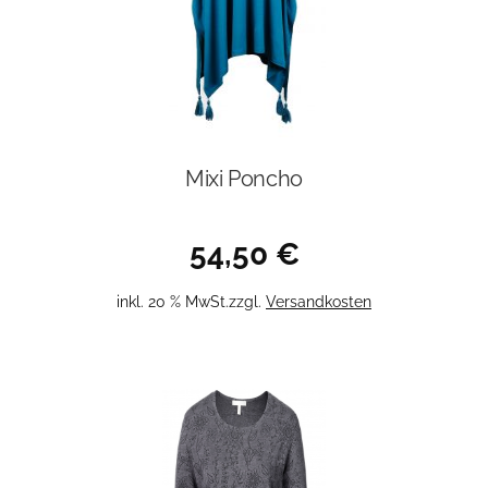
der
Produktseite
gewählt
werden
Mixi Poncho
54,50
€
inkl. 20 % MwSt.
zzgl.
Versandkosten