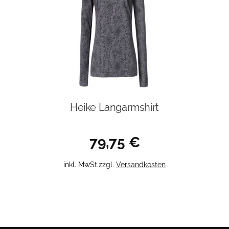
Heike Langarmshirt
79,75
€
Dieses
inkl. MwSt.
zzgl.
Versandkosten
Produkt
weist
mehrere
Varianten
auf.