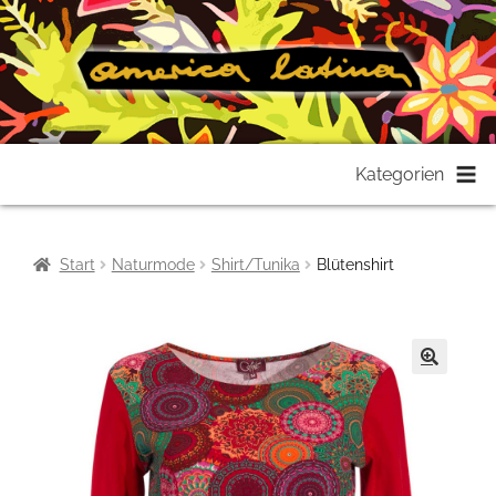
Zur
Zum
Kategorien
Navigation
Inhalt
springen
springen
Start
Naturmode
Shirt/Tunika
Blütenshirt
🔍