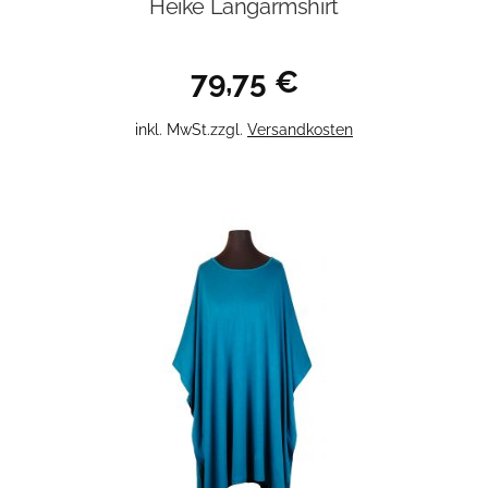
Heike Langarmshirt
79,75
€
Dieses
inkl. MwSt.
zzgl.
Versandkosten
Produkt
weist
mehrere
Varianten
auf.
Die
Optionen
können
auf
der
Produktseite
gewählt
werden