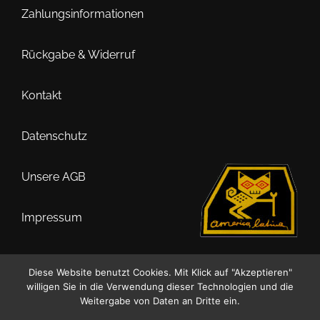
Zahlungsinformationen
können
auf
der
Rückgabe & Widerruf
Produktseite
gewählt
Kontakt
werden
Datenschutz
Unsere AGB
Impressum
Diese Website benutzt Cookies. Mit Klick auf "Akzeptieren"
willigen Sie in die Verwendung dieser Technologien und die
0
Weitergabe von Daten an Dritte ein.
Suche
Suchen