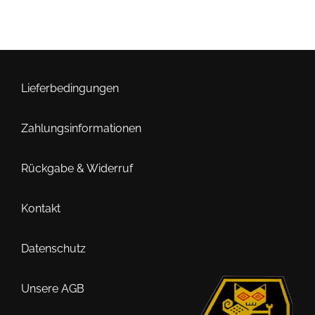
Produkt
weist
mehrere
Varianten
auf.
Lieferbedingungen
Die
Optionen
Zahlungsinformationen
können
auf
der
Rückgabe & Widerruf
Produktseite
gewählt
Kontakt
werden
Datenschutz
Unsere AGB