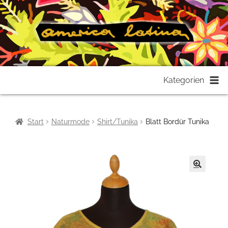
Zur
Zum
Kategorien
Navigation
Inhalt
springen
springen
Start
Naturmode
Shirt/Tunika
Blatt Bordür Tunika
🔍