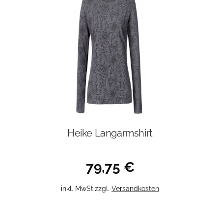
Heike Langarmshirt
79,75
€
Dieses
inkl. MwSt.
zzgl.
Versandkosten
Produkt
weist