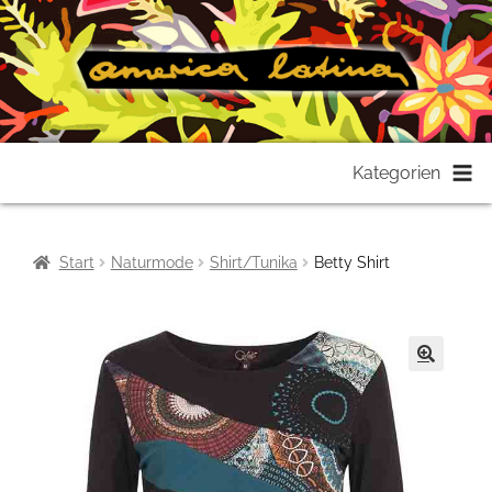
Zur
Zum
Kategorien
Navigation
Inhalt
springen
springen
Start
Naturmode
Shirt/Tunika
Betty Shirt
🔍