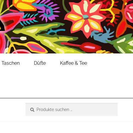
Taschen
Düfte
Kaffee & Tee
Suche
Suchen
nach: