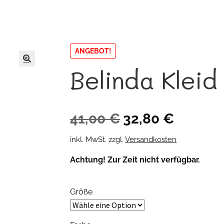
ANGEBOT!
Belinda Kleid
🔍
Ursprünglicher
Aktueller
41,00
€
32,80
€
Preis
Preis
inkl. MwSt.
zzgl.
Versandkosten
war:
ist:
Achtung! Zur Zeit nicht verfügbar.
41,00 €
32,80 €.
Größe