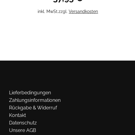
Dieses
inkl. MwSt.
zzgl.
Versandkosten
Produkt
weist
mehrere
Varianten
auf.
Die
Optionen
können
auf
der
Lieferbedingungen
Produktseite
Zahlungsinformationen
gewählt
Rückgabe & Widerruf
werden
Kontakt
Datenschutz
Unsere AGB