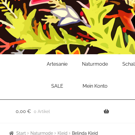
Zur
Zum
Artesanie
Naturmode
Scha
Navigation
Inhalt
springen
springen
SALE
Mein Konto
0,00
€
0 Artikel
Start
Naturmode
Kleid
Belinda Kleid