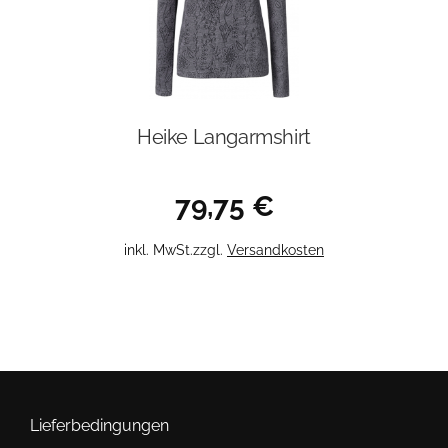
Heike Langarmshirt
79,75
€
Dieses
inkl. MwSt.
zzgl.
Versandkosten
Produkt
weist
mehrere
Varianten
auf.
Die
Optionen
Lieferbedingungen