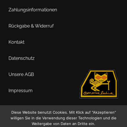
können
auf
Zahlungsinformationen
der
Produktseite
Rückgabe & Widerruf
gewählt
werden
Kontakt
Datenschutz
Unsere AGB
Impressum
Diese Website benutzt Cookies. Mit Klick auf "Akzeptieren"
willigen Sie in die Verwendung dieser Technologien und die
0
Weitergabe von Daten an Dritte ein.
Suche
Suchen