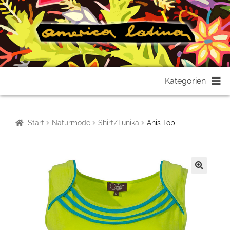
Zur
Zum
Kategorien
Navigation
Inhalt
springen
springen
Start
Naturmode
Shirt/Tunika
Anis Top
🔍