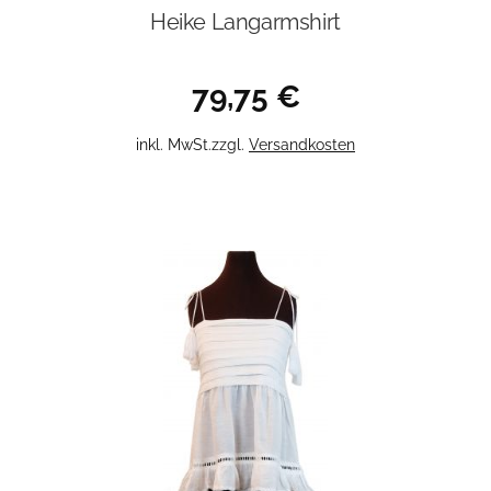
Heike Langarmshirt
79,75
€
Dieses
inkl. MwSt.
zzgl.
Versandkosten
Produkt
weist
mehrere
Varianten
auf.
Die
Optionen
können
auf
der
Produktseite
gewählt