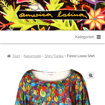
Zur
Zum
Kategorien
Navigation
Inhalt
springen
springen
Start
Naturmode
Shirt/Tunika
Forest Loose Shirt
🔍