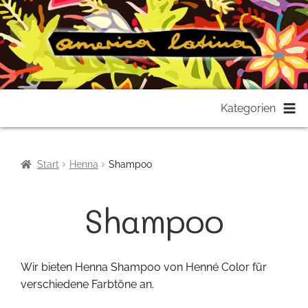
Zur
Zum
Kategorien
Navigation
Inhalt
springen
springen
Start
Henna
Shampoo
Shampoo
Wir bieten Henna Shampoo von Henné Color für
verschiedene Farbtöne an.