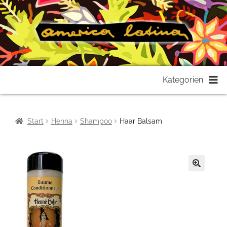
Zur
Zum
Kategorien
Navigation
Inhalt
springen
springen
Start
Henna
Shampoo
Haar Balsam
🔍