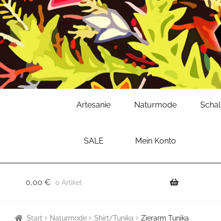
Zur
Zum
Artesanie
Naturmode
Scha
Navigation
Inhalt
springen
springen
SALE
Mein Konto
0,00
€
0 Artikel
Start
Naturmode
Shirt/Tunika
Zierarm Tunika