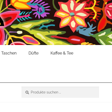
Taschen
Düfte
Kaffee & Tee
Suche
Suchen
nach: