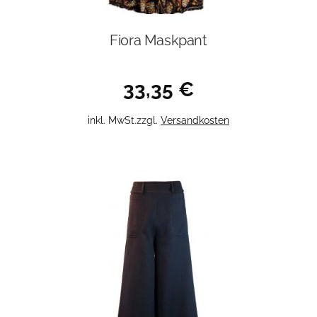
Fiora Maskpant
33,35
€
Dieses
inkl. MwSt.
zzgl.
Versandkosten
Produkt
weist
mehrere
Varianten
auf.
Die
Optionen
können
auf
der
Produktseite