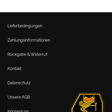
mehrere
Varianten
auf.
Die
Optionen
Lieferbedingungen
können
auf
Zahlungsinformationen
der
Produktseite
Rückgabe & Widerruf
gewählt
werden
Kontakt
Datenschutz
Unsere AGB
Impressum