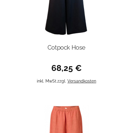
gewählt
werden
Cotpock Hose
68,25
€
Dieses
inkl. MwSt.
zzgl.
Versandkosten
Produkt
weist
mehrere
Varianten
auf.
Die
Optionen