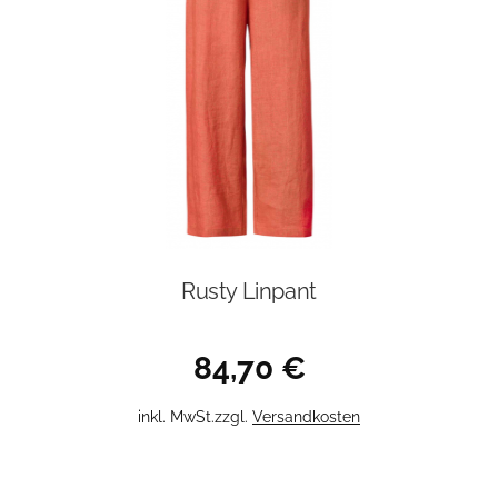
können
auf
der
Produktseite
gewählt
werden
Rusty Linpant
84,70
€
Dieses
inkl. MwSt.
zzgl.
Versandkosten
Produkt
weist