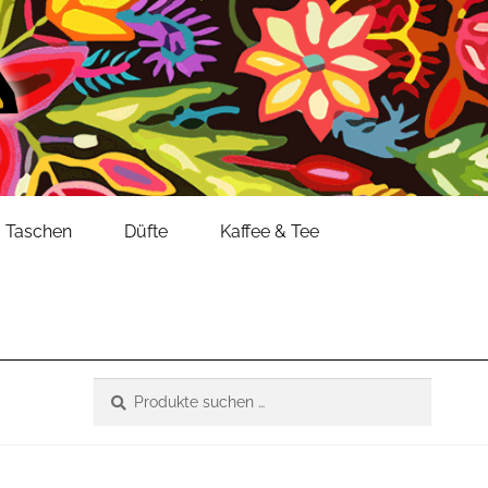
Taschen
Düfte
Kaffee & Tee
Suche
Suchen
nach: