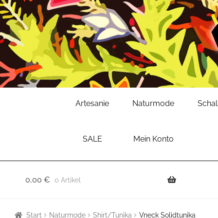
Zur
Zum
Artesanie
Naturmode
Scha
Navigation
Inhalt
springen
springen
SALE
Mein Konto
0,00
€
0 Artikel
Start
Naturmode
Shirt/Tunika
Vneck Solidtunika