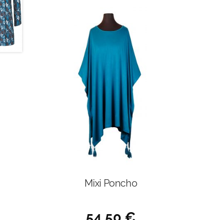
Mixi Poncho
54,50
€