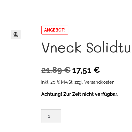
ANGEBOT!
Vneck Solidtu
🔍
Ursprünglicher
Aktueller
21,89
€
17,51
€
Preis
Preis
inkl. 20 % MwSt.
zzgl.
Versandkosten
war:
ist:
Achtung! Zur Zeit nicht verfügbar.
21,89 €
17,51 €.
Vneck
Solidtunika
Menge