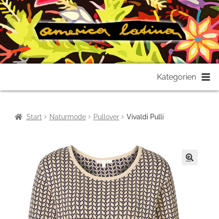
Zur
Zum
Kategorien
Navigation
Inhalt
springen
springen
Start
Naturmode
Pullover
Vivaldi Pulli
🔍