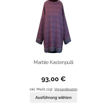
Die
Optionen
können
auf
der
Produktseite
gewählt
werden
Marble Kastenpulli
93,00
€
inkl. MwSt.
zzgl.
Versandkosten
Dieses
Ausführung wählen
Produkt
weist