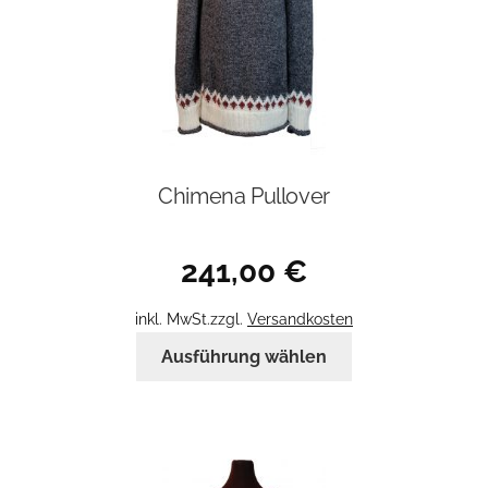
Chimena Pullover
241,00
€
inkl. MwSt.
zzgl.
Versandkosten
Dieses
Ausführung wählen
Produkt
weist
mehrere
Varianten
auf.