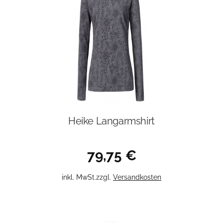
auf.
Die
Optionen
können
auf
der
Produktseite
gewählt
werden
Heike Langarmshirt
79,75
€
Dieses
inkl. MwSt.
zzgl.
Versandkosten
Produkt
weist
mehrere