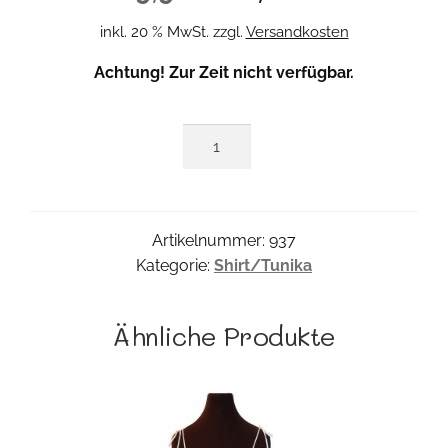
Preis
Preis
inkl. 20 % MwSt.
zzgl.
Versandkosten
war:
ist:
Achtung! Zur Zeit nicht verfügbar.
19,96 €
10,00 €.
Vierbommel-
Kaftan
Menge
Artikelnummer:
937
Kategorie:
Shirt/Tunika
Ähnliche Produkte