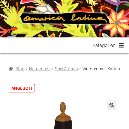
Zur
Zum
Kategorien
Navigation
Inhalt
springen
springen
Start
Naturmode
Shirt/Tunika
Vierbommel-Kaftan
ANGEBOT!
🔍