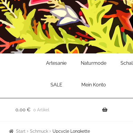
Zur
Zum
Artesanie
Naturmode
Scha
Navigation
Inhalt
springen
springen
SALE
Mein Konto
0,00
€
0 Artikel
Start
Schmuck
Upcycle Longkette