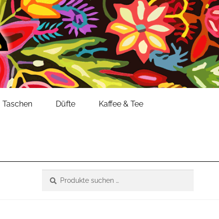
Taschen
Düfte
Kaffee & Tee
Suche
Suchen
nach: