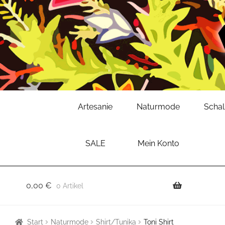
Zur
Zum
Artesanie
Naturmode
Scha
Navigation
Inhalt
springen
springen
SALE
Mein Konto
0,00
€
0 Artikel
Start
Naturmode
Shirt/Tunika
Toni Shirt