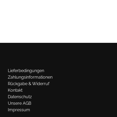
mehrere
Varianten
auf.
Die
Optionen
können
auf
der
Produktseite
gewählt
Lieferbedingungen
werden
Zahlungsinformationen
Rückgabe & Widerruf
Kontakt
Datenschutz
Unsere AGB
Impressum