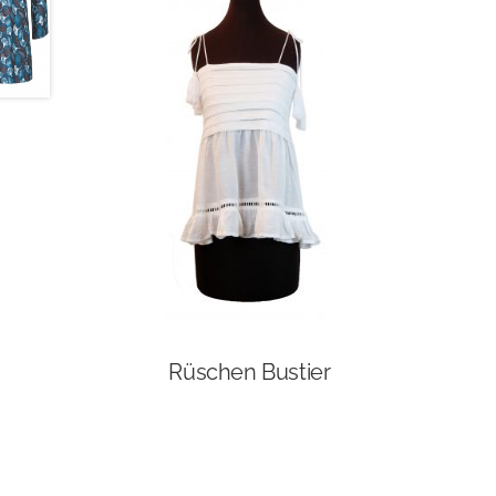
Rüschen Bustier
Dieses
Produkt
weist