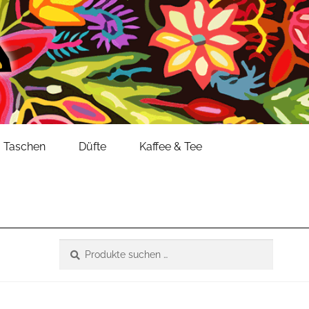
Taschen
Düfte
Kaffee & Tee
Suche
Suchen
nach: