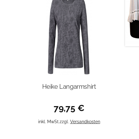
Heike Langarmshirt
79,75
€
Dieses
inkl. MwSt.
zzgl.
Versandkosten
Produkt
weist