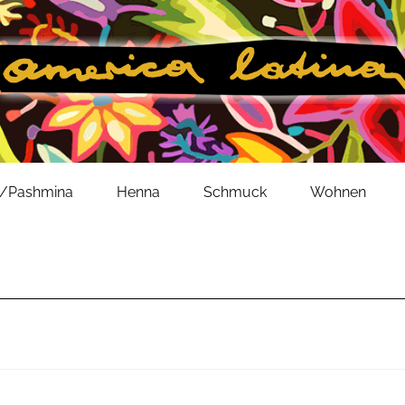
l/Pashmina
Henna
Schmuck
Wohnen