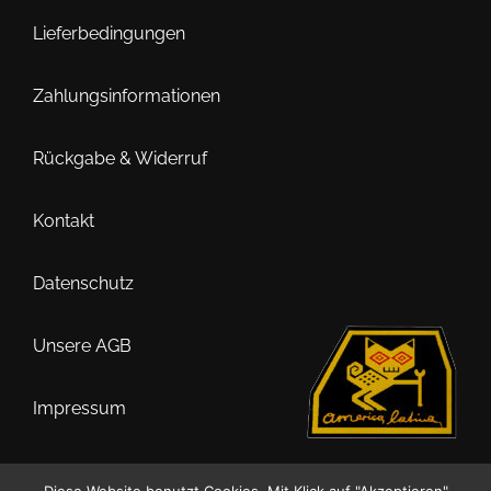
Die
Optionen
Lieferbedingungen
können
auf
Zahlungsinformationen
der
Produktseite
Rückgabe & Widerruf
gewählt
werden
Kontakt
Datenschutz
Unsere AGB
Impressum