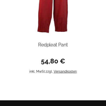
der
Produktseite
gewählt
werden
Redpleat Pant
54,80
€
Dieses
inkl. MwSt.
zzgl.
Versandkosten
Produkt
weist
mehrere
Varianten
auf.