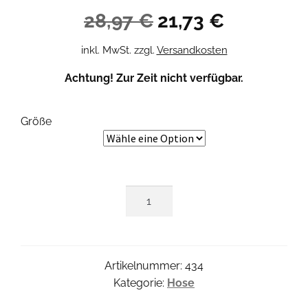
Ursprünglicher
Aktueller
28,97
€
21,73
€
Preis
Preis
inkl. MwSt.
zzgl.
Versandkosten
war:
ist:
Achtung! Zur Zeit nicht verfügbar.
28,97 €
21,73 €.
Größe
Cherry
Pant
Menge
Artikelnummer:
434
Kategorie:
Hose