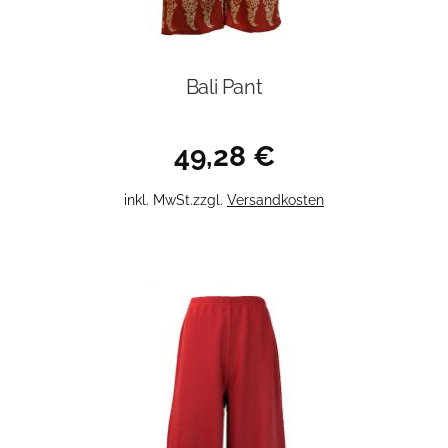
Bali Pant
49,28
€
Dieses
inkl. MwSt.
zzgl.
Versandkosten
Produkt
weist
mehrere
Varianten
auf.
Die
Optionen
können
auf