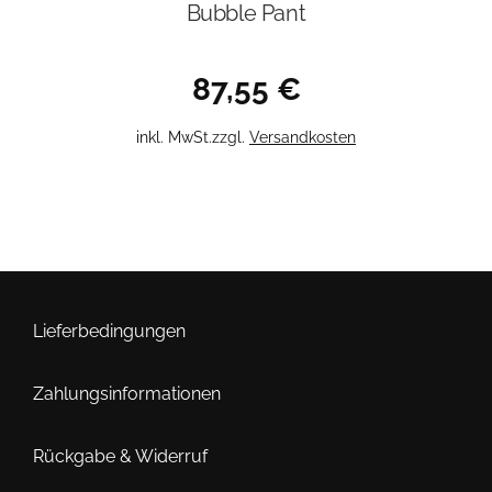
Bubble Pant
87,55
€
Dieses
inkl. MwSt.
zzgl.
Versandkosten
Produkt
weist
mehrere
Varianten
auf.
Die
Optionen
Lieferbedingungen
können
auf
Zahlungsinformationen
der
Produktseite
Rückgabe & Widerruf
gewählt