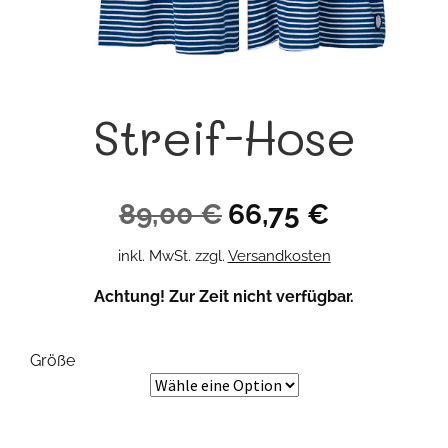
Streif-Hose
Ursprünglicher
Aktueller
89,00
€
66,75
€
Preis
Preis
inkl. MwSt.
zzgl.
Versandkosten
war:
ist:
Achtung! Zur Zeit nicht verfügbar.
89,00 €
66,75 €.
Größe