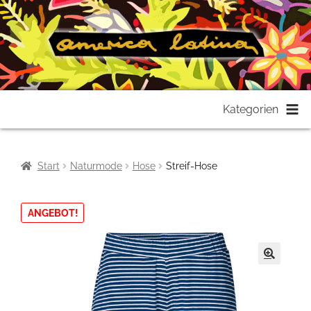
Zur
Zum
Kategorien
Navigation
Inhalt
springen
springen
Start
Naturmode
Hose
Streif-Hose
ANGEBOT!
🔍