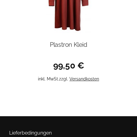
gewählt
werden
Plastron Kleid
99,50
€
Dieses
inkl. MwSt.
zzgl.
Versandkosten
Produkt
weist
mehrere
Varianten
auf.
Die
Optionen
Lieferbedingungen