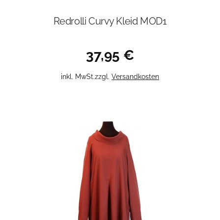
Redrolli Curvy Kleid MOD1
37,95
€
Dieses
inkl. MwSt.
zzgl.
Versandkosten
Produkt
weist
mehrere
Varianten
auf.
Die
Optionen
können
auf
der
Produktseite