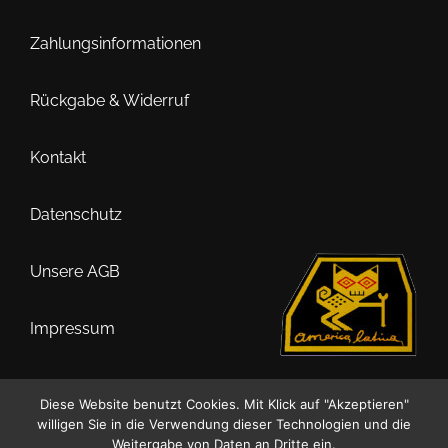
können
auf
Zahlungsinformationen
der
Produktseite
Rückgabe & Widerruf
gewählt
werden
Kontakt
Datenschutz
Unsere AGB
Impressum
Diese Website benutzt Cookies. Mit Klick auf "Akzeptieren"
willigen Sie in die Verwendung dieser Technologien und die
0
Weitergabe von Daten an Dritte ein.