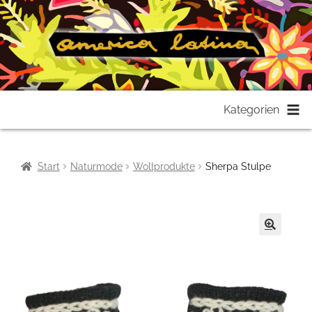
Zur
Zum
Kategorien
Navigation
Inhalt
springen
springen
Start
Naturmode
Wollprodukte
Sherpa Stulpe
🔍