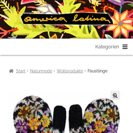
Zur
Zum
Kategorien
Navigation
Inhalt
springen
springen
Start
Naturmode
Wollprodukte
Fäustlinge
🔍