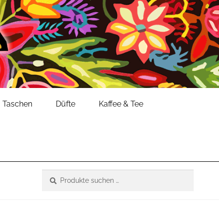
Taschen
Düfte
Kaffee & Tee
Suche
Suchen
nach: