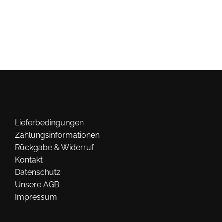
Varianten
auf.
Die
Optionen
können
auf
der
Produktseite
gewählt
Lieferbedingungen
werden
Zahlungsinformationen
Rückgabe & Widerruf
Kontakt
Datenschutz
Unsere AGB
Impressum