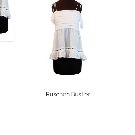
Rüschen Bustier
Dieses
Produkt
weist
mehrere