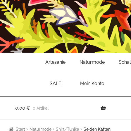
Zur
Zum
Artesanie
Naturmode
Scha
Navigation
Inhalt
springen
springen
SALE
Mein Konto
0,00
€
0 Artikel
Start
Naturmode
Shirt/Tunika
Seiden Kaftan