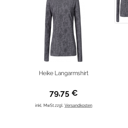
Heike Langarmshirt
79,75
€
Dieses
inkl. MwSt.
zzgl.
Versandkosten
Produkt
weist
mehrere