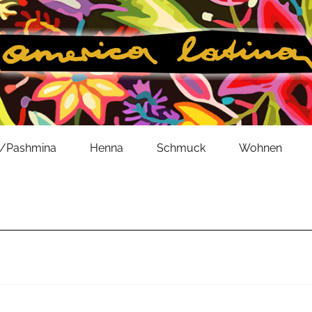
l/Pashmina
Henna
Schmuck
Wohnen