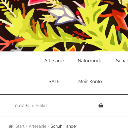
Zur
Zum
Artesanie
Naturmode
Scha
Navigation
Inhalt
springen
springen
SALE
Mein Konto
0,00
€
0 Artikel
Start
Artesanie
Schuh Hänger