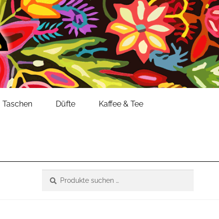
Taschen
Düfte
Kaffee & Tee
Suche
Suchen
nach: