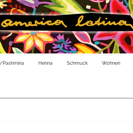
l/Pashmina
Henna
Schmuck
Wohnen