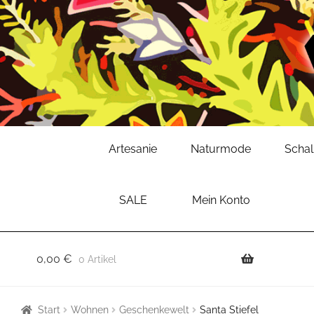
Zur
Zum
Artesanie
Naturmode
Scha
Navigation
Inhalt
springen
springen
SALE
Mein Konto
0,00
€
0 Artikel
Start
Wohnen
Geschenkewelt
Santa Stiefel