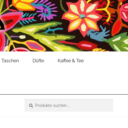
Taschen
Düfte
Kaffee & Tee
Suche
Suchen
nach: