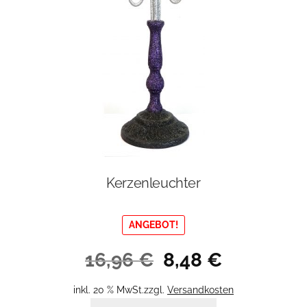
Kerzenleuchter
ANGEBOT!
Ursprünglicher
Aktueller
16,96
€
8,48
€
Preis
Preis
war:
ist:
inkl. 20 % MwSt.
zzgl.
Versandkosten
16,96 €
8,48 €.