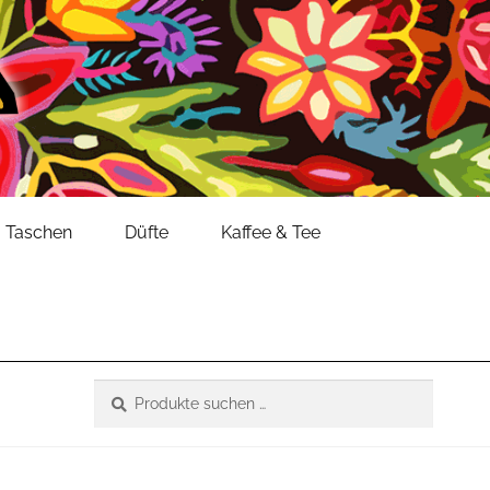
Taschen
Düfte
Kaffee & Tee
Suche
Suchen
nach: