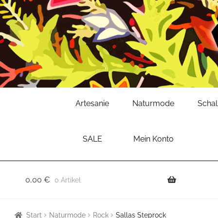
Zur
Zum
Artesanie
Naturmode
Scha
Navigation
Inhalt
springen
springen
SALE
Mein Konto
0,00
€
0 Artikel
Start
Naturmode
Rock
Sallas Steprock