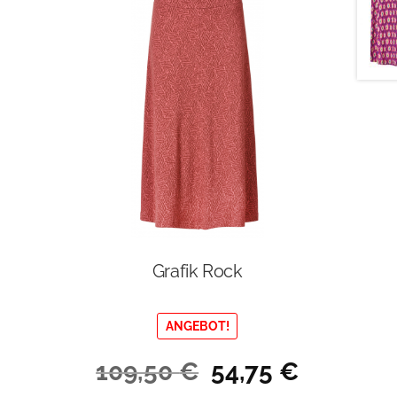
Grafik Rock
ANGEBOT!
Ursprünglicher
Aktueller
109,50
€
54,75
€
Preis
Preis