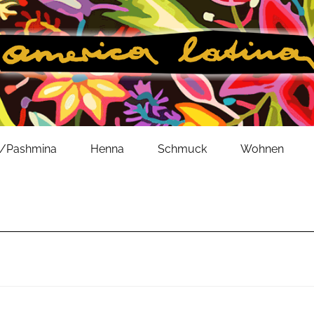
l/Pashmina
Henna
Schmuck
Wohnen