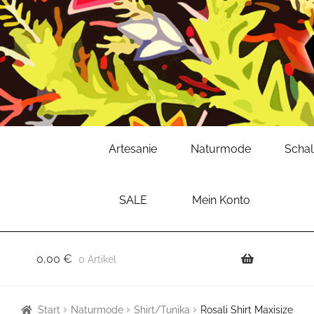
Zur
Zum
Artesanie
Naturmode
Scha
Navigation
Inhalt
springen
springen
SALE
Mein Konto
0,00
€
0 Artikel
Start
Naturmode
Shirt/Tunika
Rosali Shirt Maxisize