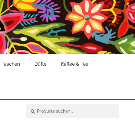
Taschen
Düfte
Kaffee & Tee
Suche
Suchen
nach: