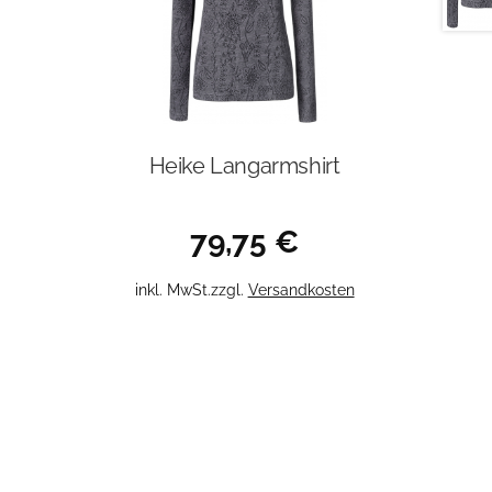
Heike Langarmshirt
79,75
€
Dieses
inkl. MwSt.
zzgl.
Versandkosten
Produkt
weist
mehrere
Varianten
auf.
Die
Optionen