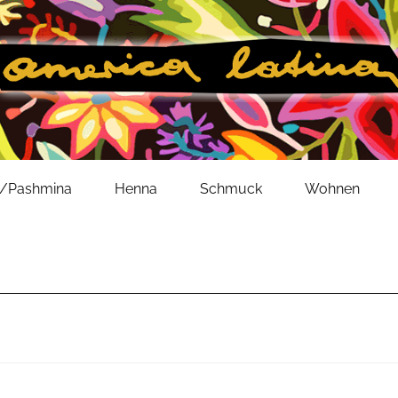
l/Pashmina
Henna
Schmuck
Wohnen