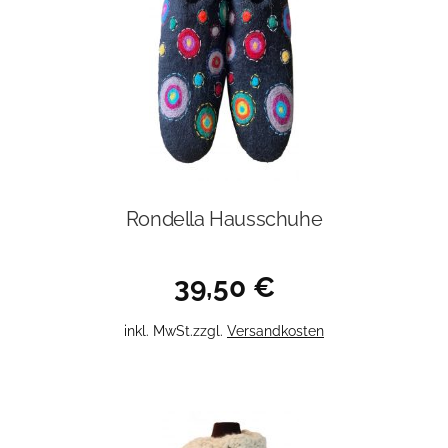
Rondella Hausschuhe
39,50
€
Dieses
inkl. MwSt.
zzgl.
Versandkosten
Produkt
weist
mehrere
Varianten