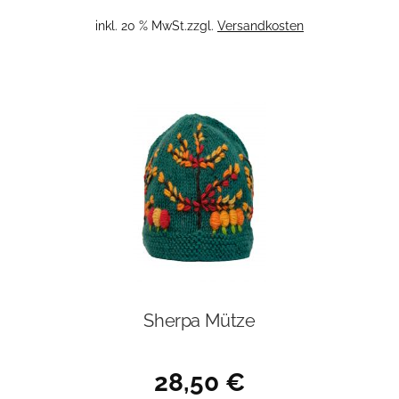
war:
ist:
inkl. 20 % MwSt.
zzgl.
Versandkosten
29,95 €
20,00 €.
Sherpa Mütze
28,50
€