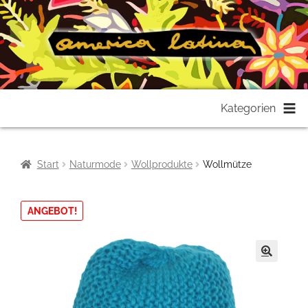
Zur
Zum
Kategorien
Navigation
Inhalt
springen
springen
Start
Naturmode
Wollprodukte
Wollmütze
ANGEBOT!
🔍