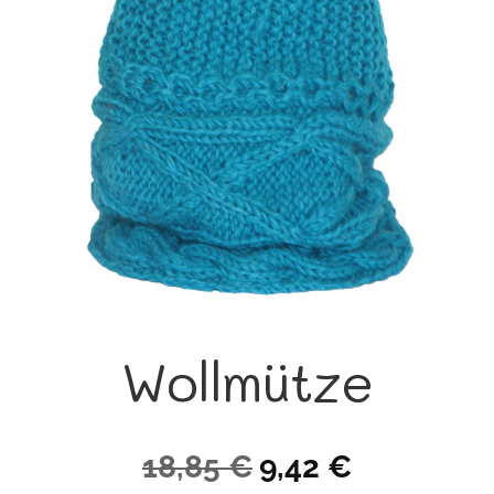
Wollmütze
Ursprünglicher
Aktueller
18,85
€
9,42
€