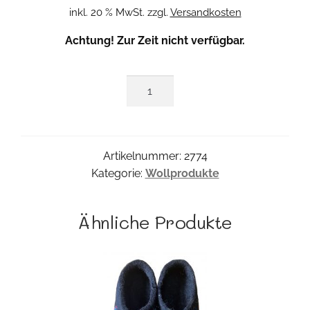
Preis
Preis
inkl. 20 % MwSt.
zzgl.
Versandkosten
war:
ist:
Achtung! Zur Zeit nicht verfügbar.
18,85 €
9,42 €.
Wollmütze
Menge
Artikelnummer:
2774
Kategorie:
Wollprodukte
Ähnliche Produkte