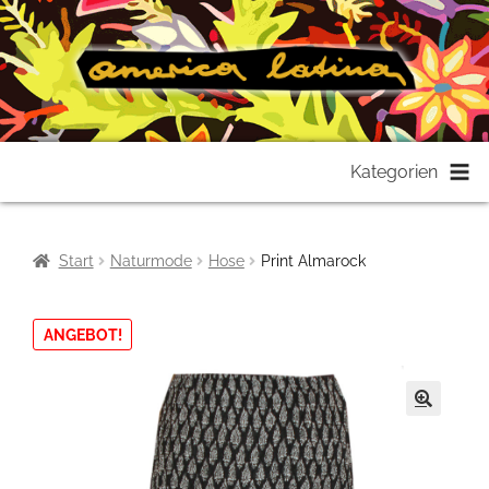
Zur
Zum
Kategorien
Navigation
Inhalt
springen
springen
Start
Naturmode
Hose
Print Almarock
ANGEBOT!
🔍