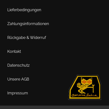
Die
Optionen
Lieferbedingungen
können
auf
Zahlungsinformationen
der
Produktseite
Rückgabe & Widerruf
gewählt
werden
Kontakt
Datenschutz
Unsere AGB
Impressum