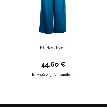
Marlen Hose
44,60
€
Dieses
inkl. MwSt.
zzgl.
Versandkosten
Produkt
weist
mehrere
Varianten
auf.