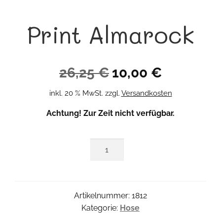
Print Almarock
Ursprünglicher
Aktueller
26,25
€
10,00
€
Preis
Preis
inkl. 20 % MwSt.
zzgl.
Versandkosten
war:
ist:
Achtung! Zur Zeit nicht verfügbar.
26,25 €
10,00 €.
Print
Almarock
Menge
Artikelnummer:
1812
Kategorie:
Hose