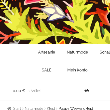
Zur
Zum
Artesanie
Naturmode
Scha
Navigation
Inhalt
springen
springen
SALE
Mein Konto
0,00
€
0 Artikel
Start
Naturmode
Kleid
Poppy Weekendkleid