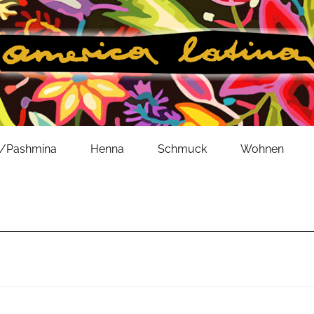
l/Pashmina
Henna
Schmuck
Wohnen