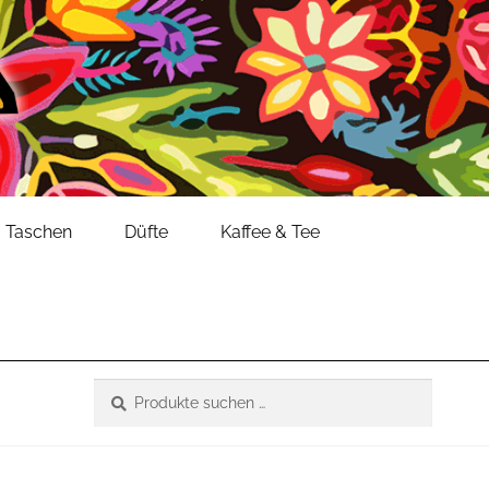
Taschen
Düfte
Kaffee & Tee
Suche
Suchen
nach: