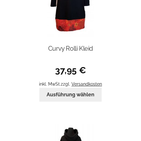
werden
Curvy Rolli Kleid
37,95
€
inkl. MwSt.
zzgl.
Versandkosten
Dieses
Ausführung wählen
Produkt
weist
mehrere
Varianten
auf.
Die