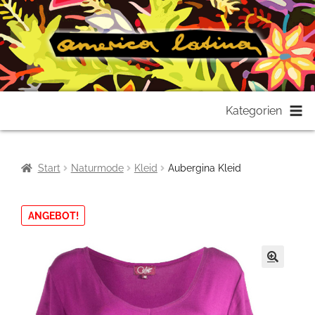
Zur
Zum
Kategorien
Navigation
Inhalt
springen
springen
Start
Naturmode
Kleid
Aubergina Kleid
ANGEBOT!
🔍