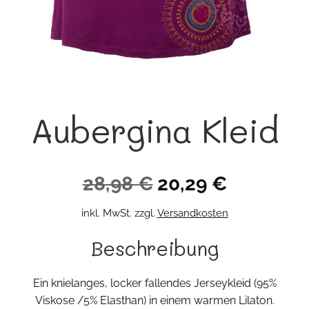
Aubergina Kleid
Ursprünglicher
Aktueller
28,98
€
20,29
€
Preis
Preis
inkl. MwSt.
zzgl.
Versandkosten
war:
ist:
Beschreibung
28,98 €
20,29 €.
Ein knielanges, locker fallendes Jerseykleid (95%
Viskose /5% Elasthan) in einem warmen Lilaton.