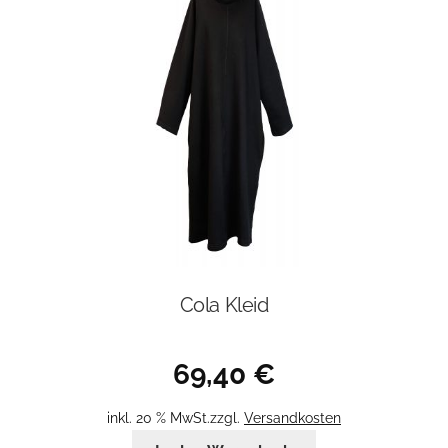
Optionen
können
auf
der
Produktseite
gewählt
werden
Cola Kleid
69,40
€
inkl. 20 % MwSt.
zzgl.
Versandkosten