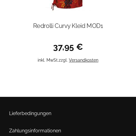
Redrolli Curvy Kleid MOD1
37,95
€
Dieses
inkl. MwSt.
zzgl.
Versandkosten
Produkt
weist
mehrere
Varianten
auf.
Die
Optionen
Lieferbedingungen
können
auf
Zahlungsinformationen
der