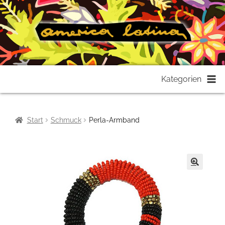
Zur
Zum
Kategorien
Navigation
Inhalt
springen
springen
Start
Schmuck
Perla-Armband
🔍