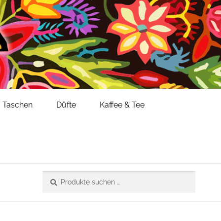
Taschen
Düfte
Kaffee & Tee
Suche
Suchen
nach: