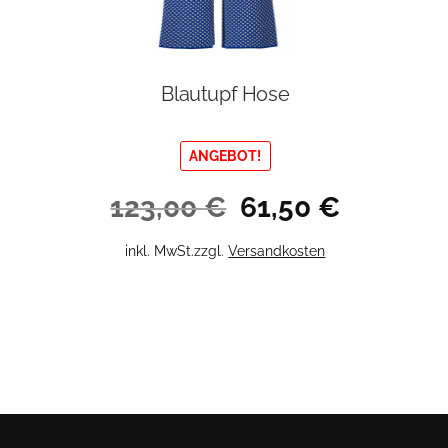
Blautupf Hose
ANGEBOT!
Ursprünglicher
Aktueller
123,00
€
61,50
€
Preis
Preis
war:
ist:
Dieses
inkl. MwSt.
zzgl.
Versandkosten
123,00 €
61,50 €.
Produkt
weist
mehrere
Varianten
auf.
Die
Optionen