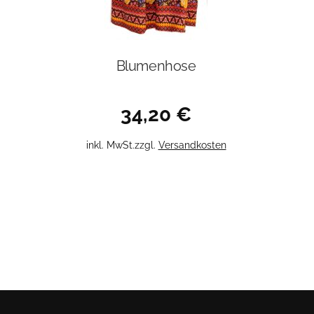
Blumenhose
34,20
€
Dieses
inkl. MwSt.
zzgl.
Versandkosten
Produkt
weist
mehrere
Varianten
auf.
Die
Optionen
können
auf