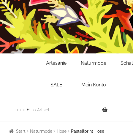
Zur
Zum
Artesanie
Naturmode
Scha
Navigation
Inhalt
springen
springen
SALE
Mein Konto
0,00
€
0 Artikel
Start
Naturmode
Hose
Pastellprint Hose