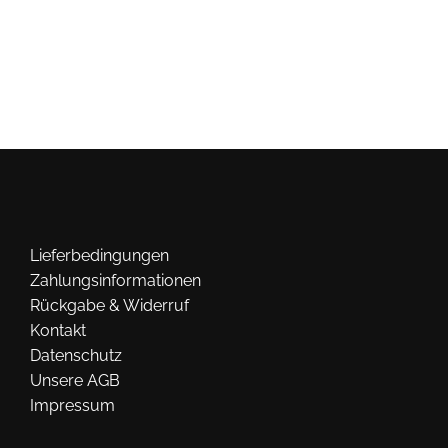
mehrere
Varianten
auf.
Die
Optionen
können
auf
der
Produktseite
gewählt
werden
Lieferbedingungen
Zahlungsinformationen
Rückgabe & Widerruf
Kontakt
Datenschutz
Unsere AGB
Impressum