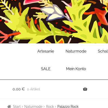
Zur
Zum
Artesanie
Naturmode
Scha
Navigation
Inhalt
springen
springen
SALE
Mein Konto
0,00
€
0 Artikel
Start
Naturmode
Rock
Palazzo Rock