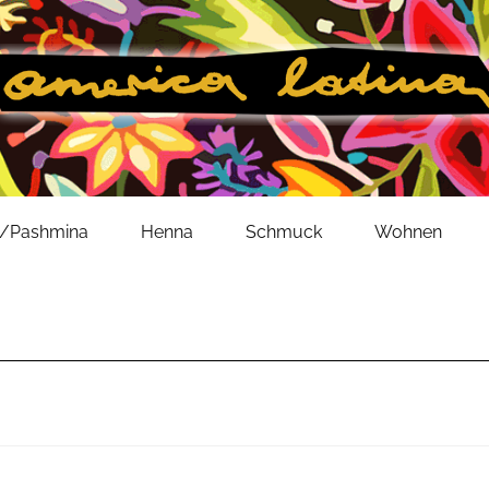
l/Pashmina
Henna
Schmuck
Wohnen