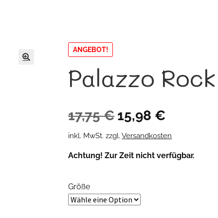
ANGEBOT!
Palazzo Rock
🔍
Ursprünglicher
Aktueller
17,75
€
15,98
€
Preis
Preis
inkl. MwSt.
zzgl.
Versandkosten
war:
ist:
Achtung! Zur Zeit nicht verfügbar.
17,75 €
15,98 €.
Größe