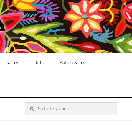
Taschen
Düfte
Kaffee & Tee
Suche
Suchen
nach: