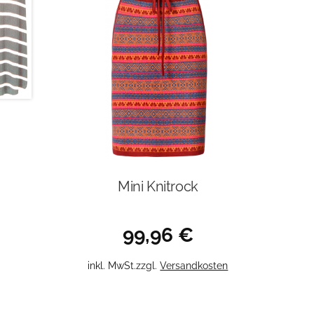
Mini Knitrock
99,96
€
Dieses
inkl. MwSt.
zzgl.
Versandkosten
Produkt
weist