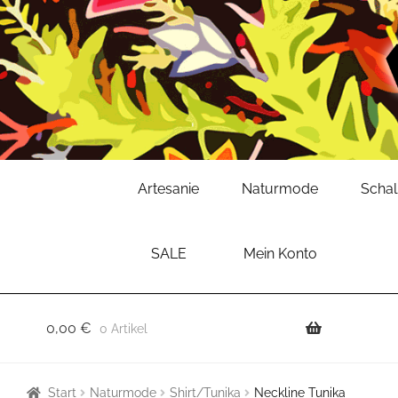
Zur
Zum
Artesanie
Naturmode
Scha
Navigation
Inhalt
springen
springen
SALE
Mein Konto
0,00
€
0 Artikel
Start
Naturmode
Shirt/Tunika
Neckline Tunika