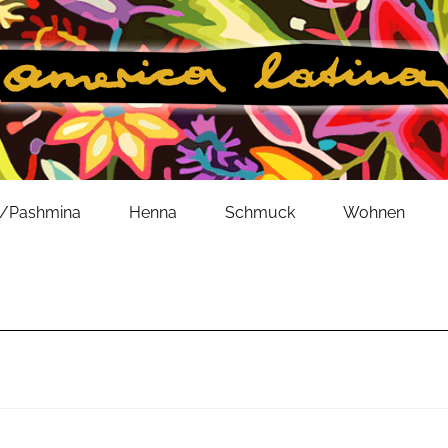
l/Pashmina
Henna
Schmuck
Wohnen