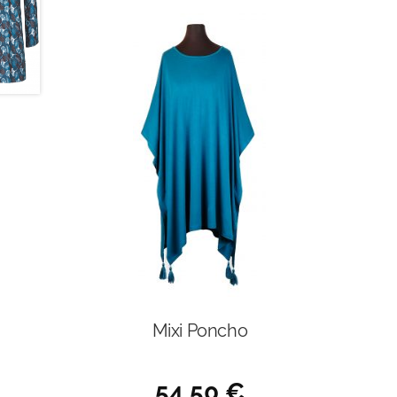
Mixi Poncho
54,50
€