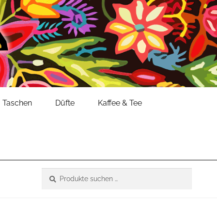
Taschen
Düfte
Kaffee & Tee
Suche
Suchen
nach: