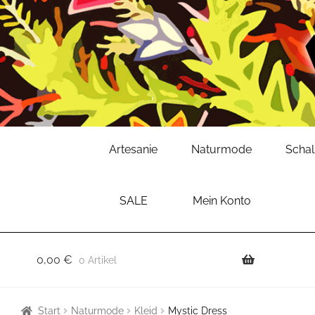
Zur
Zum
Artesanie
Naturmode
Scha
Navigation
Inhalt
springen
springen
SALE
Mein Konto
0,00
€
0 Artikel
Start
Naturmode
Kleid
Mystic Dress