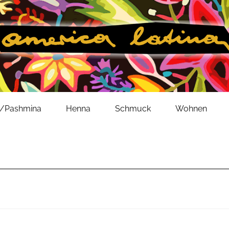
l/Pashmina
Henna
Schmuck
Wohnen