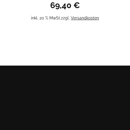
69,40
€
inkl. 20 % MwSt.
zzgl.
Versandkosten