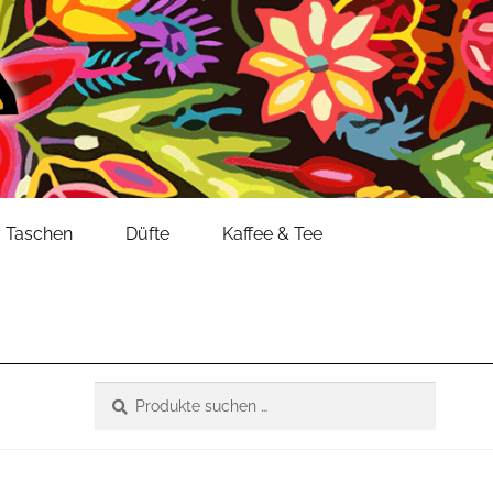
Taschen
Düfte
Kaffee & Tee
Suche
Suchen
nach: